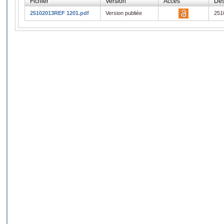
Fichier
Version
Accès
Des
25102013REF 1201.pdf
Version publiée
251