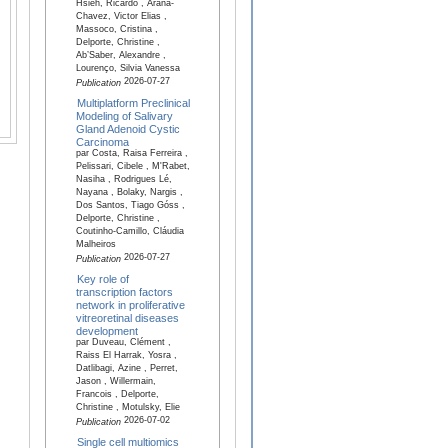
Hsieh, Ricardo , Arana-
Chavez, Victor Elias ,
Massoco, Cristina ,
Delporte, Christine ,
Ab’Saber, Alexandre ,
Lourenço, Silvia Vanessa
2026-07-27
Publication
Multiplatform Preclinical
Modeling of Salivary
Gland Adenoid Cystic
Carcinoma
par Costa, Raisa Ferreira ,
Pelissari, Cibele , M'Rabet,
Nasiha , Rodrigues Lé,
Nayana , Bolaky, Nargis ,
Dos Santos, Tiago Góss ,
Delporte, Christine ,
Coutinho-Camillo, Cláudia
Malheiros
2026-07-27
Publication
Key role of
transcription factors
network in proliferative
vitreoretinal diseases
development
par Duveau, Clément ,
Raiss El Harrak, Yosra ,
Datlibagi, Azine , Perret,
Jason , Willermain,
Francois , Delporte,
Christine , Motulsky, Elie
2026-07-02
Publication
Single cell multiomics