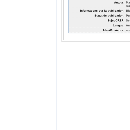
Auteur:
Ma
Ga
Informations sur la publication:
Bi
Statut de publication:
Pu
Sujet CREF:
Sc
Langue:
An
Identificateurs:
ur