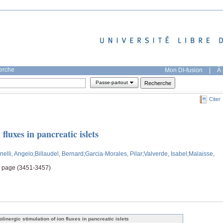
herche
Mon DI-fusion
|
À 
Passe-partout
Citer
fluxes in pancreatic islets
nelli, Angelo
;Billaudel, Bernard
;Garcia-Morales, Pilar
;Valverde, Isabel
;Malaisse,
, page (3451-3457)
olinergic stimulation of ion fluxes in pancreatic islets