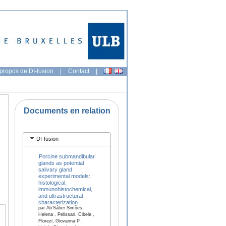
propos de DI-fusion
|
Contact
|
Documents en relation
DI-fusion
Porcine submandibular
glands as potential
salivary gland
experimental models:
histological,
immunohistochemical,
and ultrastructural
characterization
par Ab’Sáber Simões,
Helena , Pelissari, Cibele ,
Florezi, Giovanna P ,