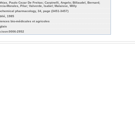
thias, Paulo Cezar De Freitas; Carpinelli, Angelo; Billaudel, Bernard;
rcia-Morales, Pilar; Valverde, Isabel; Malaisse, Willy
ochemical pharmacology, 34, page (3451-3457)
blié, 1985
iences bio-médicales et agricoles
glais
n:issn:0006-2952