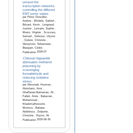
unravel the
transcription networks
controlling the different
EMT tumor states.
par Pérez González,
Andrea , Windels, Gabriel ,
Bévant, Kevin , Lengrand,
Justine , Lemaire, Sophie ,
Moers, Virginie , Scozzaro,
Samuel , Debroux, Ulysse
, Dubois, Christine ,
Vanuytven, Sebastiaan ,
Blanpain, Cédric
2026-07
Publication
Chitosan biguanide
attenuates methanol
poisoning by
scavenging
formaldehyde and
reducing oxidative
stress
par Alimoradi, Houman ,
Abrishami, Amir ,
Ghaffarian-Bahraman, Ali ,
Fallah, Anita , Babacian,
Mohammad ,
Khademalhosseini,
Morteza , Babaee,
Abdolreza , Delporte,
Christine , Razmi, Ali
2026-06-30
Publication