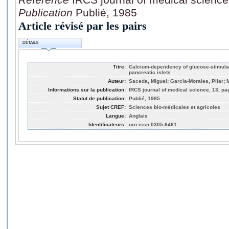
Publication
Publié, 1985
Article révisé par les pairs
DÉTAILS
Titre:
Calcium-dependency of glucose-stimulat
pancreatic islets
Auteur:
Saceda, Miguel; Garcia-Morales, Pilar; M
Informations sur la publication:
IRCS journal of medical science, 13, pa
Statut de publication:
Publié, 1985
Sujet CREF:
Sciences bio-médicales et agricoles
Langue:
Anglais
Identificateurs:
urn:issn:0305-6481