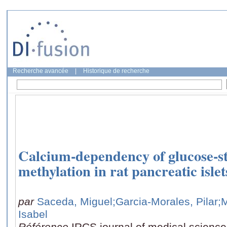
Recherche avancée
|
Historique de recherche
Calcium-dependency of glucose-s
methylation in rat pancreatic islet
par
Saceda, Miguel
;Garcia-Morales, Pilar
;
Isabel
Référence
IRCS journal of medical science