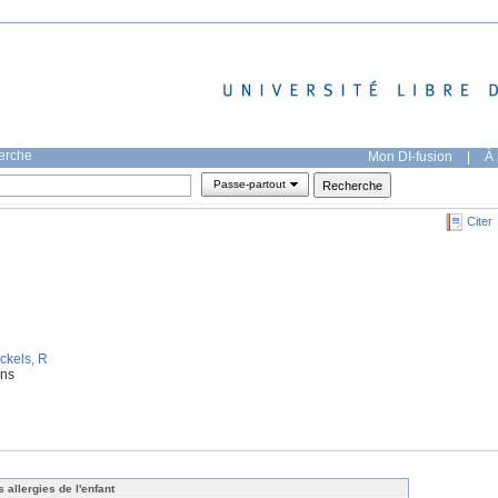
herche
Mon DI-fusion
|
À 
Passe-partout
Citer
ckels, R
ins
s allergies de l'enfant