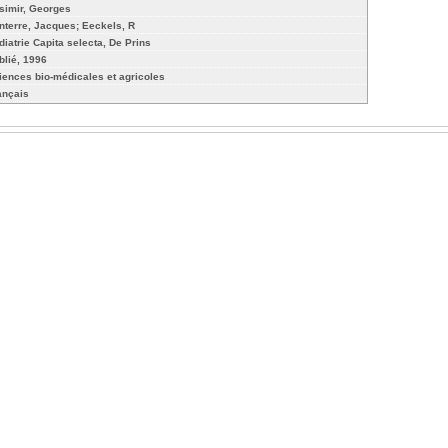
simir, Georges
nterre, Jacques; Eeckels, R
diatrie Capita selecta, De Prins
blié, 1996
iences bio-médicales et agricoles
ançais