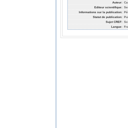
Auteur:
Ca
Editeur scientifique:
Se
Informations sur la publication:
Pé
Statut de publication:
Pu
Sujet CREF:
Sc
Langue:
Fr