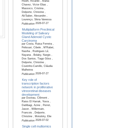
Hsieh, Ricardo , Arana-
Chavez, Victor Elias ,
Massoco, Cristina ,
Delporte, Christine ,
Ab’Saber, Alexandre ,
Lourenço, Silvia Vanessa
2026-07-27
Publication
Multiplatform Preclinical
Modeling of Salivary
Gland Adenoid Cystic
Carcinoma
par Costa, Raisa Ferreira ,
Pelissari, Cibele , M'Rabet,
Nasiha , Rodrigues Lé,
Nayana , Bolaky, Nargis ,
Dos Santos, Tiago Góss ,
Delporte, Christine ,
Coutinho-Camillo, Cláudia
Malheiros
2026-07-27
Publication
Key role of
transcription factors
network in proliferative
vitreoretinal diseases
development
par Duveau, Clément ,
Raiss El Harrak, Yosra ,
Datlibagi, Azine , Perret,
Jason , Willermain,
Francois , Delporte,
Christine , Motulsky, Elie
2026-07-02
Publication
Single cell multiomics