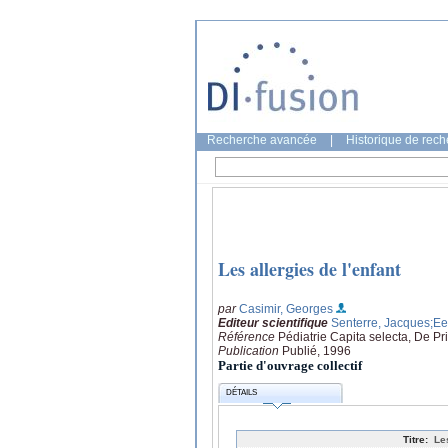
Recherche avancée
|
Historique de rec
Les allergies de l'enfant
par
Casimir, Georges
Editeur scientifique
Senterre, Jacques
;Ee
Référence
Pédiatrie Capita selecta, De Pr
Publication
Publié, 1996
Partie d'ouvrage collectif
DÉTAILS
Titre:
Le