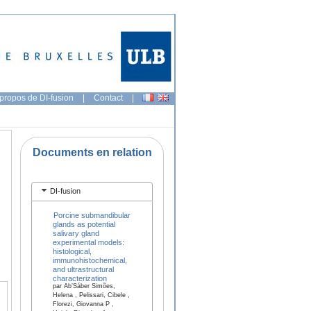
propos de DI-fusion
|
Contact
|
Documents en relation
DI-fusion
Porcine submandibular
glands as potential
salivary gland
experimental models:
histological,
immunohistochemical,
and ultrastructural
characterization
par Ab’Sáber Simões,
Helena , Pelissari, Cibele ,
Florezi, Giovanna P ,