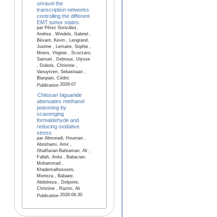
unravel the
transcription networks
controlling the different
EMT tumor states.
par Pérez González,
Andrea , Windels, Gabriel ,
Bévant, Kevin , Lengrand,
Justine , Lemaire, Sophie ,
Moers, Virginie , Scozzaro,
Samuel , Debroux, Ulysse
, Dubois, Christine ,
Vanuytven, Sebastiaan ,
Blanpain, Cédric
2026-07
Publication
Chitosan biguanide
attenuates methanol
poisoning by
scavenging
formaldehyde and
reducing oxidative
stress
par Alimoradi, Houman ,
Abrishami, Amir ,
Ghaffarian-Bahraman, Ali ,
Fallah, Anita , Babacian,
Mohammad ,
Khademalhosseini,
Morteza , Babaee,
Abdolreza , Delporte,
Christine , Razmi, Ali
2026-06-30
Publication