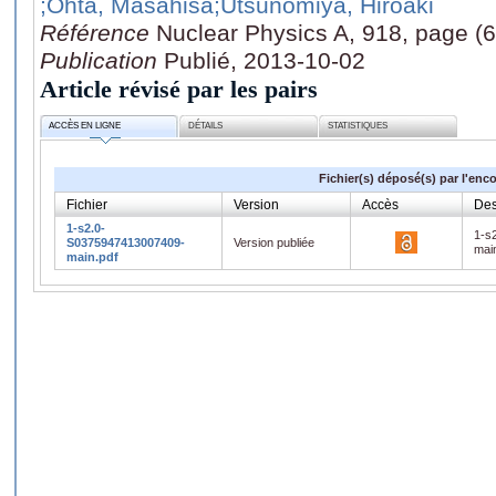
;Ohta, Masahisa
;Utsunomiya, Hiroaki
Référence
Nuclear Physics A, 918, page (6
Publication
Publié, 2013-10-02
Article révisé par les pairs
ACCÈS EN LIGNE
DÉTAILS
STATISTIQUES
Fichier(s) déposé(s) par l'enc
Fichier
Version
Accès
Des
1-s2.0-
1-s
S0375947413007409-
Version publiée
mai
main.pdf