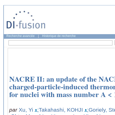
Recherche avancée
|
Historique de recherche
NACRE II: an update of the NAC
charged-particle-induced thermon
for nuclei with mass number A < 
par
Xu, Yi
;Takahashi, KOHJI
;Goriely, S