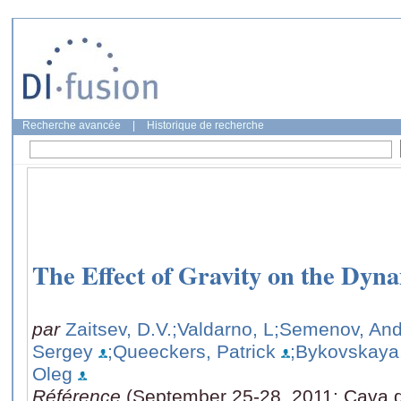
Recherche avancée
|
Historique de recherche
The Effect of Gravity on the Dyna
par
Zaitsev, D.V.
;Valdarno, L
;Semenov, And
Sergey
;Queeckers, Patrick
;Bykovskaya
Oleg
Référence
(September 25-28, 2011: Cava de 