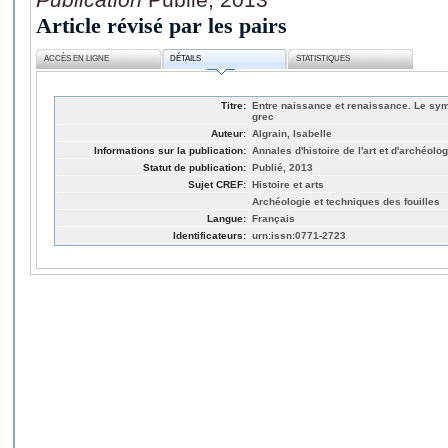
Article révisé par les pairs
ACCÈS EN LIGNE
DÉTAILS
STATISTIQUES
Titre:
Entre naissance et renaissance. Le sy
grec
Auteur:
Algrain, Isabelle
Informations sur la publication:
Annales d'histoire de l'art et d'archéolog
Statut de publication:
Publié, 2013
Sujet CREF:
Histoire et arts
Archéologie et techniques des fouilles
Langue:
Français
Identificateurs:
urn:issn:0771-2723