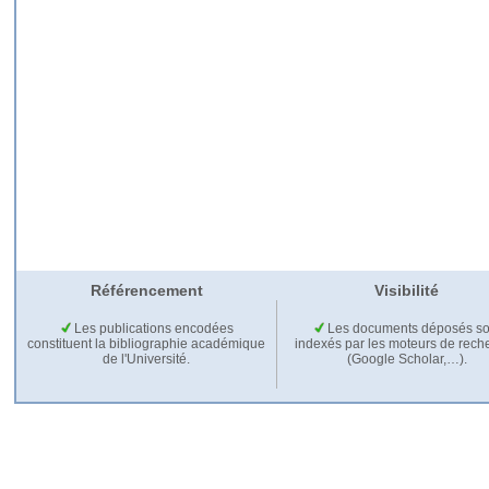
Référencement
Visibilité
Les publications encodées
Les documents déposés so
constituent la bibliographie académique
indexés par les moteurs de rech
de l'Université.
(Google Scholar,…).