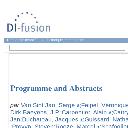
Recherche avancée
|
Historique de recherche
Programme and Abstracts
par
Van Sint Jan, Serge
;Feipel, Véroniqu
Dirk
;Baeyens, J.P.
;Carpentier, Alain
;Cattr
Jan
;Duchateau, Jacques
;Guissard, Natha
;Provyn, Steven
;Rooze, Marcel
;Scafoglier