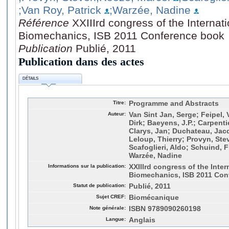
;Van Roy, Patrick
;Warzée, Nadine
Référence
XXIIIrd congress of the Internati
Biomechanics, ISB 2011 Conference book
Publication
Publié, 2011
Publication dans des actes
DÉTAILS
Titre:
Programme and Abstracts
Auteur:
Van Sint Jan, Serge; Feipel,
Dirk; Baeyens, J.P.; Carpentie
Clarys, Jan; Duchateau, Jac
Leloup, Thierry; Provyn, Ste
Scafoglieri, Aldo; Schuind, F
Warzée, Nadine
Informations sur la publication:
XXIIIrd congress of the Inter
Biomechanics, ISB 2011 Con
Statut de publication:
Publié, 2011
Sujet CREF:
Biomécanique
Note générale:
ISBN 9789090260198
Langue:
Anglais