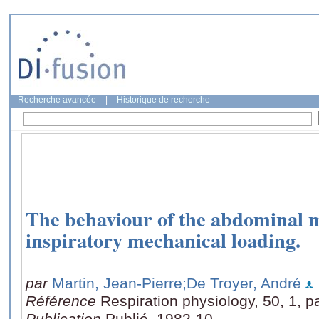
Recherche avancée
|
Historique de recherche
The behaviour of the abdominal 
inspiratory mechanical loading.
par
Martin, Jean-Pierre
;De Troyer, André
Référence
Respiration physiology, 50, 1, p
Publication
Publié, 1982-10