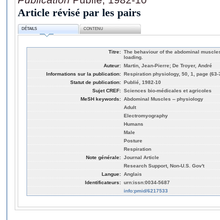
Article révisé par les pairs
DÉTAILS
CONTENU
Titre:
The behaviour of the abdominal muscles
loading.
Auteur:
Martin, Jean-Pierre; De Troyer, André
Informations sur la publication:
Respiration physiology, 50, 1, page (63-
Statut de publication:
Publié, 1982-10
Sujet CREF:
Sciences bio-médicales et agricoles
MeSH keywords:
Abdominal Muscles -- physiology
Adult
Electromyography
Humans
Male
Posture
Respiration
Note générale:
Journal Article
Research Support, Non-U.S. Gov't
Langue:
Anglais
Identificateurs:
urn:issn:0034-5687
info:pmid/6217533