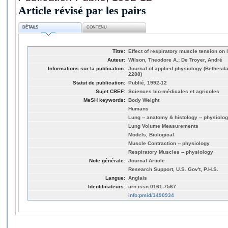
Article révisé par les pairs
DÉTAILS
CONTENU
Titre:
Effect of respiratory muscle tension on
Auteur:
Wilson, Theodore A.; De Troyer, André
Informations sur la publication:
Journal of applied physiology (Bethesda,
2288)
Statut de publication:
Publié, 1992-12
Sujet CREF:
Sciences bio-médicales et agricoles
MeSH keywords:
Body Weight
Humans
Lung -- anatomy & histology -- physiolo
Lung Volume Measurements
Models, Biological
Muscle Contraction -- physiology
Respiratory Muscles -- physiology
Note générale:
Journal Article
Research Support, U.S. Gov't, P.H.S.
Langue:
Anglais
Identificateurs:
urn:issn:0161-7567
info:pmid/1490934