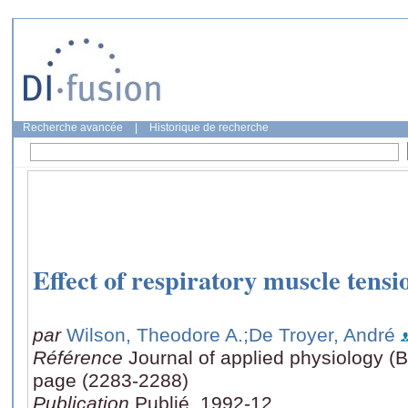
Recherche avancée
|
Historique de recherche
Effect of respiratory muscle tens
par
Wilson, Theodore A.
;De Troyer, André
Référence
Journal of applied physiology (B
page (2283-2288)
Publication
Publié, 1992-12