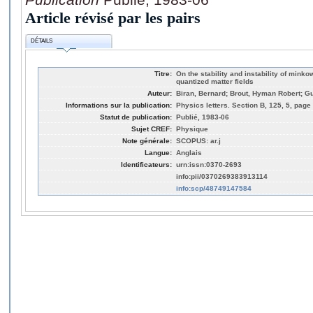
Article révisé par les pairs
DÉTAILS
Titre:
On the stability and instability of mink
quantized matter fields
Auteur:
Biran, Bernard; Brout, Hyman Robert; G
Informations sur la publication:
Physics letters. Section B, 125, 5, page
Statut de publication:
Publié, 1983-06
Sujet CREF:
Physique
Note générale:
SCOPUS: ar.j
Langue:
Anglais
Identificateurs:
urn:issn:0370-2693
info:pii/0370269383913114
info:scp/48749147584