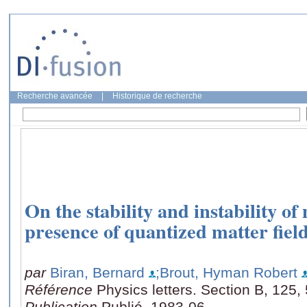
Recherche avancée
|
Historique de recherche
On the stability and instability o
presence of quantized matter fiel
par
Biran, Bernard
;Brout, Hyman Robert
Référence
Physics letters. Section B, 125,
Publication
Publié, 1983-06