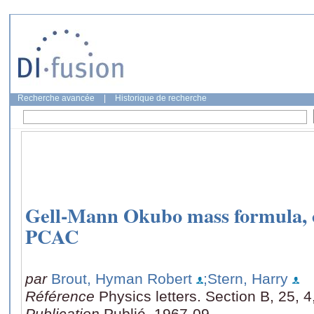
Recherche avancée
|
Historique de recherche
Gell-Mann Okubo mass formula, 
PCAC
par
Brout, Hyman Robert
;Stern, Harry
Référence
Physics letters. Section B, 25, 
Publication
Publié, 1967-09