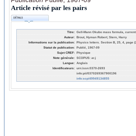
Article révisé par les pairs
DÉTAILS
Titre:
Gell-Mann Okubo mass formula, curren
Auteur:
Brout, Hyman Robert; Stern, Harry
Informations sur la publication:
Physics letters. Section B, 25, 4, page 
Statut de publication:
Publié, 1967-09
Sujet CREF:
Physique
Note générale:
SCOPUS: ar.j
Langue:
Anglais
Identificateurs:
urn:issn:0370-2693
info:pii/0370269367900196
info:scp/49949134855