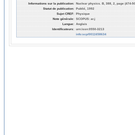
Informations sur la publication:
Nuclear physics. B, 388, 2, page (474-5
Statut de publication:
Publié, 1992
Sujet CREF:
Physique
Note générale:
SCOPUS: ar.j
Langue:
Anglais
Identificateurs:
urn:issn:0550-3213
info:scp/0011658634