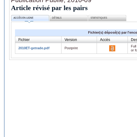
Article révisé par les pairs
ACCÈS EN LIGNE
DÉTAILS
STATISTIQUES
Fichier(s) déposé(s) par l'enc
Fichier
Version
Accès
Des
Full
2010ET-getrade.pdf
Postprint
or f