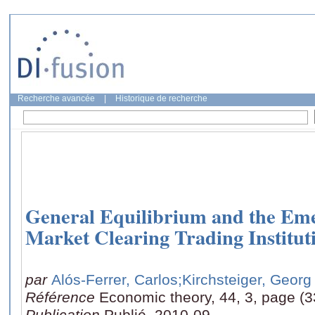
Recherche avancée
|
Historique de recherche
General Equilibrium and the Eme
Market Clearing Trading Institut
par
Alós-Ferrer, Carlos
;Kirchsteiger, Georg
Référence
Economic theory, 44, 3, page (
Publication
Publié, 2010-09