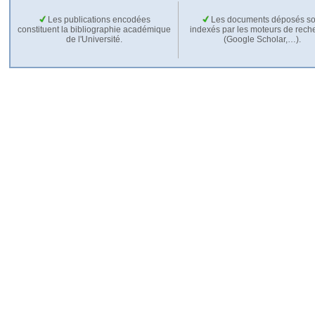
Les publications encodées
Les documents déposés so
constituent la bibliographie académique
indexés par les moteurs de rech
de l'Université.
(Google Scholar,…).