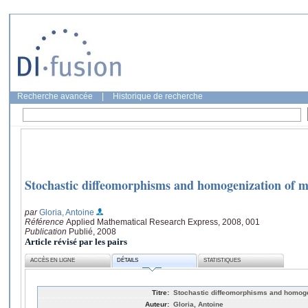
Recherche avancée
|
Historique de recherche
Stochastic diffeomorphisms and homogenization of mu
par
Gloria, Antoine
Référence
Applied Mathematical Research Express, 2008, 001
Publication
Publié, 2008
Article révisé par les pairs
ACCÈS EN LIGNE
DÉTAILS
STATISTIQUES
Titre:
Stochastic diffeomorphisms and homogen
Auteur:
Gloria, Antoine