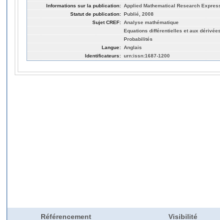
Informations sur la publication:
Applied Mathematical Research Express
Statut de publication:
Publié, 2008
Sujet CREF:
Analyse mathématique
Equations différentielles et aux dérivées
Probabilités
Langue:
Anglais
Identificateurs:
urn:issn:1687-1200
Référencement
Visibilité