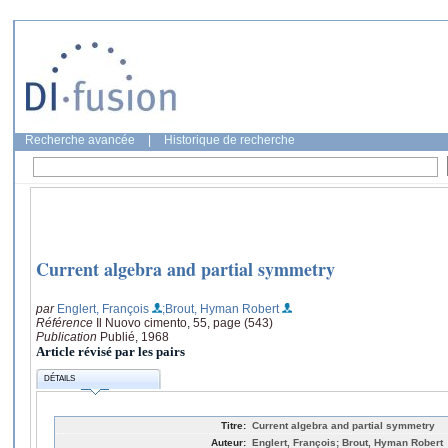
Recherche avancée
|
Historique de recherche
Current algebra and partial symmetry
par
Englert, François
;Brout, Hyman Robert
Référence
Il Nuovo cimento, 55, page (543)
Publication
Publié, 1968
Article révisé par les pairs
DÉTAILS
Titre:
Current algebra and partial symmetry
Auteur:
Englert, François; Brout, Hyman Robert