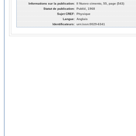
Informations sur la publication:
Il Nuovo cimento, 55, page (543)
Statut de publication:
Publié, 1968
Sujet CREF:
Physique
Langue:
Anglais
Identificateurs:
urn:issn:0029-6341