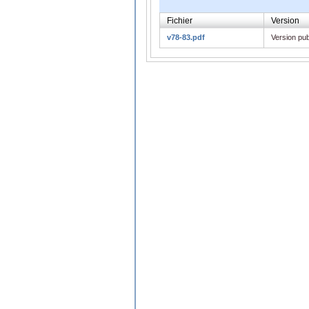
Fichier
Version
v78-83.pdf
Version pub