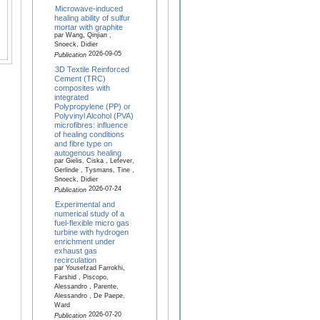
Microwave-induced
healing ability of sulfur
mortar with graphite
par Wang, Qinjian ,
Snoeck, Didier
2026-09-05
Publication
3D Textile Reinforced
Cement (TRC)
composites with
integrated
Polypropylene (PP) or
Polyvinyl Alcohol (PVA)
microfibres: influence
of healing conditions
and fibre type on
autogenous healing
par Gielis, Ciska , Lefever,
Gerlinde , Tysmans, Tine ,
Snoeck, Didier
2026-07-24
Publication
Experimental and
numerical study of a
fuel-flexible micro gas
turbine with hydrogen
enrichment under
exhaust gas
recirculation
par Yousefzad Farrokhi,
Farshid , Piscopo,
Alessandro , Parente,
Alessandro , De Paepe,
Ward
2026-07-20
Publication