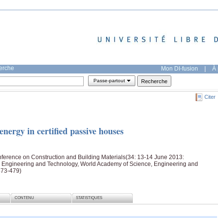
herche
Mon DI-fusion
|
À 
Passe-partout
Citer
energy in certified passive houses
ference on Construction and Building Materials(34: 13-14 June 2013:
 Engineering and Technology, World Academy of Science, Engineering and
473-479)
CONTENU
STATISTIQUES