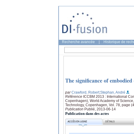
Recherche avancée
|
Historique de rec
The significance of embodied 
par
Crawford, Robert
;Stephan, André
Référence
ICCBM 2013 : International Con
Copenhagen), World Academy of Science,
Technology, Copenhagen, Vol. 78, page (
Publication
Publié, 2013-06-14
Publication dans des actes
ACCÈS EN LIGNE
DÉTAILS