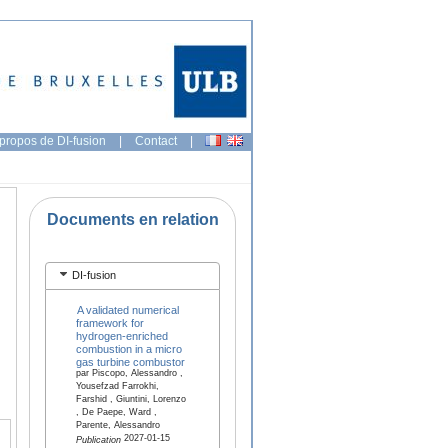
propos de DI-fusion
|
Contact
|
Documents en relation
DI-fusion
A validated numerical
framework for
hydrogen-enriched
combustion in a micro
gas turbine combustor
par Piscopo, Alessandro ,
Yousefzad Farrokhi,
Farshid , Giuntini, Lorenzo
, De Paepe, Ward ,
Parente, Alessandro
2027-01-15
Publication