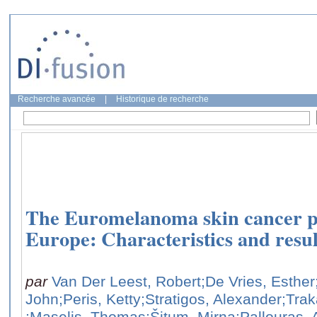
Recherche avancée
|
Historique de recherche
The Euromelanoma skin cancer p
Europe: Characteristics and resul
par
Van Der Leest, Robert
;De Vries, Esther
John
;Peris, Ketty
;Stratigos, Alexander
;Trak
;Maselis, Thomas
;Šitum, Mirna
;Pallouras, 