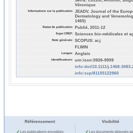
Serra; Cozzio, António; Bogo
Véronique
Informations sur la publication:
JEADV. Journal of the Euro
Dermatology and Venereology
1465)
Statut de publication:
Publié, 2011-12
Sujet CREF:
Sciences bio-médicales et a
Note générale:
SCOPUS: ar.j
FLWIN
Langue:
Anglais
Identificateurs:
urn:issn:0926-9959
info:doi/10.1111/j.1468-3083
info:scp/81155122960
Référencement
Visibilité
Les publications encodées
Les documents déposés so