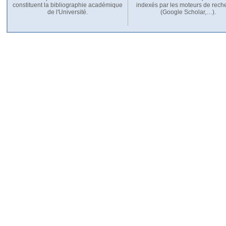
constituent la bibliographie académique
indexés par les moteurs de rech
de l'Université.
(Google Scholar,…).