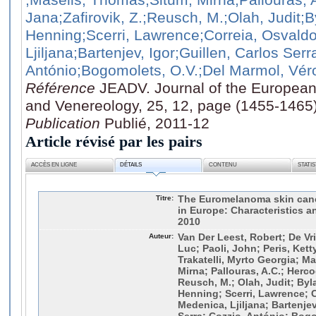
Jana
;Zafirovik, Z.
;Reusch, M.
;Olah, Judit
;B
Henning
;Scerri, Lawrence
;Correia, Osvald
Ljiljana
;Bartenjev, Igor
;Guillen, Carlos Serr
António
;Bogomolets, O.V.
;Del Marmol, Vér
Référence
JEADV. Journal of the Europea
and Venereology, 25, 12, page (1455-1465
Publication
Publié, 2011-12
Article révisé par les pairs
ACCÈS EN LIGNE
DÉTAILS
CONTENU
STATI
Titre:
The Euromelanoma skin can
in Europe: Characteristics a
2010
Auteur:
Van Der Leest, Robert; De Vri
Luc; Paoli, John; Peris, Kett
Trakatelli, Myrto Georgia; M
Mirna; Pallouras, A.C.; Herco
Reusch, M.; Olah, Judit; Byla
Henning; Scerri, Lawrence; C
Medenica, Ljiljana; Bartenjev