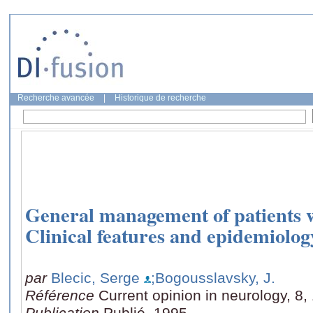
Recherche avancée
|
Historique de recherche
General management of patients w
Clinical features and epidemiolog
par
Blecic, Serge
;Bogousslavsky, J.
Référence
Current opinion in neurology, 8,
Publication
Publié, 1995