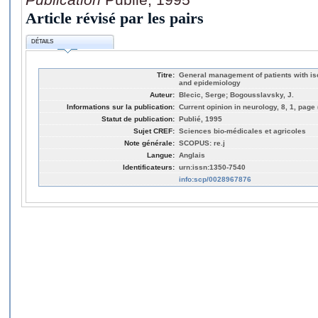
Article révisé par les pairs
DÉTAILS
Titre:
General management of patients with isc
and epidemiology
Auteur:
Blecic, Serge; Bogousslavsky, J.
Informations sur la publication:
Current opinion in neurology, 8, 1, page 
Statut de publication:
Publié, 1995
Sujet CREF:
Sciences bio-médicales et agricoles
Note générale:
SCOPUS: re.j
Langue:
Anglais
Identificateurs:
urn:issn:1350-7540
info:scp/0028967876