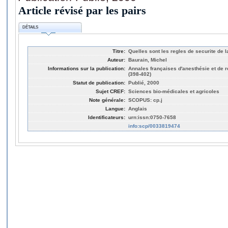
Article révisé par les pairs
DÉTAILS
Titre:
Quelles sont les regles de securite de l
Auteur:
Baurain, Michel
Informations sur la publication:
Annales françaises d'anesthésie et de 
(398-402)
Statut de publication:
Publié, 2000
Sujet CREF:
Sciences bio-médicales et agricoles
Note générale:
SCOPUS: cp.j
Langue:
Anglais
Identificateurs:
urn:issn:0750-7658
info:scp/0033819474