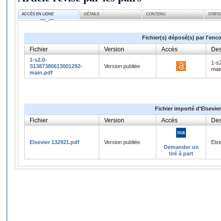
ACCÈS EN LIGNE
DÉTAILS
CONTENU
STATI
Fichier(s) déposé(s) par l'enc
Fichier
Version
Accès
Des
1-s2.0-
1-s
S1387380613001292-
Version publiée
mai
main.pdf
Fichier importé d'Elsevier
Fichier
Version
Accès
Des
Elsevier 132921.pdf
Version publiée
Els
Demander un
tiré à part