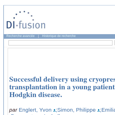
Recherche avancée
|
Historique de recherche
Successful delivery using cryopre
transplantation in a young patient
Hodgkin disease.
par
Englert, Yvon
;Simon, Philippe
;Emili