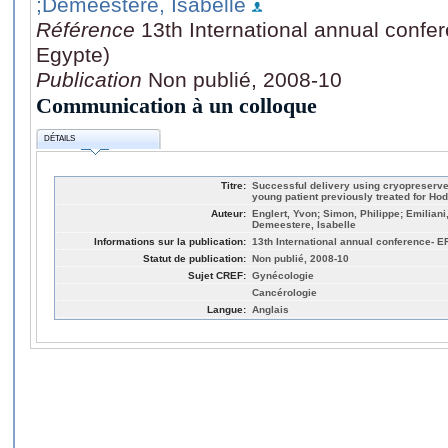
;Demeestere, Isabelle
Référence
13th International annual confe
Egypte)
Publication
Non publié, 2008-10
Communication à un colloque
DÉTAILS
Titre:
Successful delivery using cryopreserved
young patient previously treated for Ho
Auteur:
Englert, Yvon; Simon, Philippe; Emilian
Demeestere, Isabelle
Informations sur la publication:
13th International annual conference- E
Statut de publication:
Non publié, 2008-10
Sujet CREF:
Gynécologie
Cancérologie
Langue:
Anglais