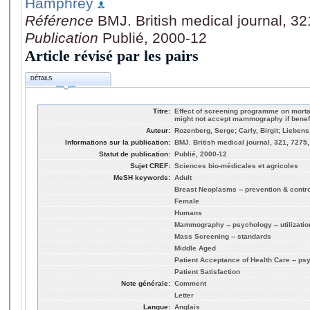
Hamphrey
Référence
BMJ. British medical journal, 3
Publication
Publié, 2000-12
Article révisé par les pairs
DÉTAILS
Titre:
Effect of screening programme on morta
might not accept mammography if benefit
Auteur:
Rozenberg, Serge; Carly, Birgit; Liebe
Informations sur la publication:
BMJ. British medical journal, 321, 7275
Statut de publication:
Publié, 2000-12
Sujet CREF:
Sciences bio-médicales et agricoles
MeSH keywords:
Adult
Breast Neoplasms -- prevention & contro
Female
Humans
Mammography -- psychology -- utilizatio
Mass Screening -- standards
Middle Aged
Patient Acceptance of Health Care -- ps
Patient Satisfaction
Note générale:
Comment
Letter
Langue:
Anglais