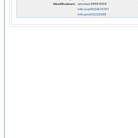
Identificateurs:
urn:issn:0959-535X
info:scp/0034676767
info:pmid/11118188