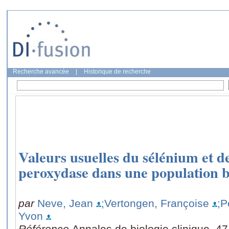
Recherche avancée
|
Historique de recherche
Valeurs usuelles du sélénium et de
peroxydase dans une population b
par
Neve, Jean
;Vertongen, Françoise
;P
Yvon
Référence
Annales de biologie clinique, 47