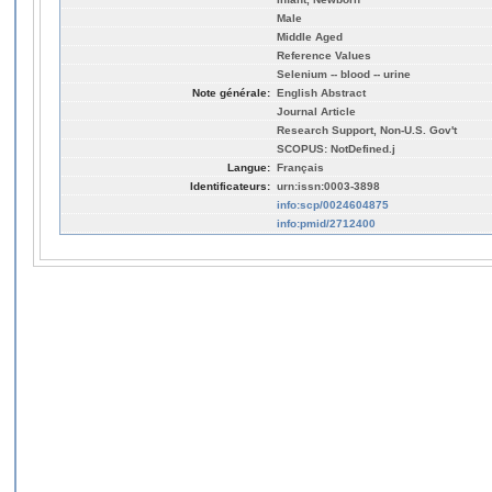
Male
Middle Aged
Reference Values
Selenium -- blood -- urine
Note générale:
English Abstract
Journal Article
Research Support, Non-U.S. Gov't
SCOPUS: NotDefined.j
Langue:
Français
Identificateurs:
urn:issn:0003-3898
info:scp/0024604875
info:pmid/2712400