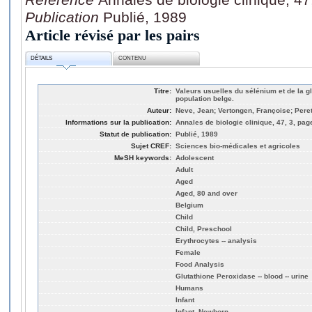
Publication
Publié, 1989
Article révisé par les pairs
DÉTAILS
CONTENU
Titre:
Valeurs usuelles du sélénium et de la 
population belge.
Auteur:
Neve, Jean; Vertongen, Françoise; Peret
Informations sur la publication:
Annales de biologie clinique, 47, 3, pag
Statut de publication:
Publié, 1989
Sujet CREF:
Sciences bio-médicales et agricoles
MeSH keywords:
Adolescent
Adult
Aged
Aged, 80 and over
Belgium
Child
Child, Preschool
Erythrocytes -- analysis
Female
Food Analysis
Glutathione Peroxidase -- blood -- urine
Humans
Infant
Infant, Newborn