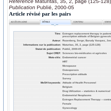
Référence
Maturitas, 35, 2, page (125-128
Publication
Publié, 2000-05
Article révisé par les pairs
ACCÈS EN LIGNE
DÉTAILS
CONTENU
STATI
Titre:
Estrogen replacement therapy in patient
prescription attitude of Belgian gynecol
Auteur:
Rozenberg, Serge; Barudy Vasquez, Jo
Informations sur la publication:
Maturitas, 35, 2, page (125-128)
Statut de publication:
Publié, 2000-05
Sujet CREF:
Sciences bio-médicales et agricoles
Mots-clés:
Endometrial cancer
HRT
Menopause
Osteoporosis
Prescription attitude
Survey
MeSH keywords:
Attitude of Health Personnel
Belgium
Drug Utilization -- statistics & numerical
Endometrial Neoplasms
Estrogen Replacement Therapy -- contrain
Female
Gynecology