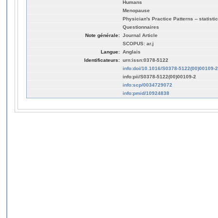
Humans
Menopause
Physician's Practice Patterns -- statist
Questionnaires
Note générale:
Journal Article
SCOPUS: ar.j
Langue:
Anglais
Identificateurs:
urn:issn:0378-5122
info:doi/10.1016/S0378-5122(00)00109-2
info:pii/S0378-5122(00)00109-2
info:scp/0034729072
info:pmid/10924838