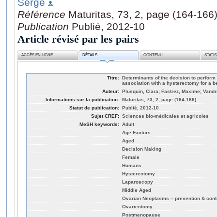
Serge
Référence
Maturitas, 73, 2, page (164-166
Publication
Publié, 2012-10
Article révisé par les pairs
ACCÈS EN LIGNE
DÉTAILS
CONTENU
STATI
Titre:
Determinants of the decision to perfor
association with a hysterectomy for a b
Auteur:
Plusquin, Clara; Fastrez, Maxime; Van
Informations sur la publication:
Maturitas, 73, 2, page (164-166)
Statut de publication:
Publié, 2012-10
Sujet CREF:
Sciences bio-médicales et agricoles
MeSH keywords:
Adult
Age Factors
Aged
Decision Making
Female
Humans
Hysterectomy
Laparoscopy
Middle Aged
Ovarian Neoplasms -- prevention & cont
Ovariectomy
Postmenopause