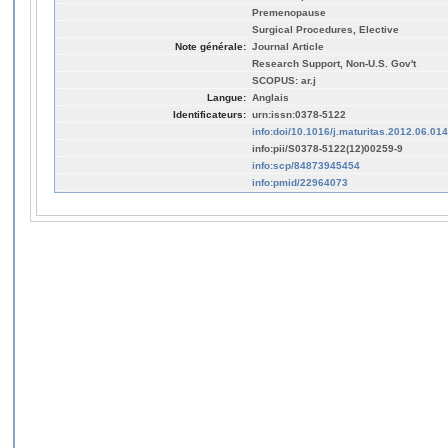
Premenopause
Surgical Procedures, Elective
Note générale:
Journal Article
Research Support, Non-U.S. Gov't
SCOPUS: ar.j
Langue:
Anglais
Identificateurs:
urn:issn:0378-5122
info:doi/10.1016/j.maturitas.2012.06.014
info:pii/S0378-5122(12)00259-9
info:scp/84873945454
info:pmid/22964073