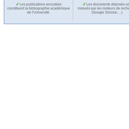
Les publications encodées
Les documents déposés so
constituent la bibliographie académique
indexés par les moteurs de rech
de l'Université.
(Google Scholar,…).