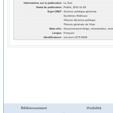
Informations sur la publication:
Le Soir
Statut de publication:
Publié, 2011-11-28
Sujet CREF:
Science politique générale
Systèmes fédéraux
Théorie décision politique
Théorie générale de l'état
Mots-clés:
Gouvernement belge, ministrables, mini
Langue:
Français
Identificateurs:
urn:issn:1375-5668
Référencement
Visibilité