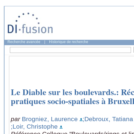
Recherche avancée
|
Historique de recherche
Le Diable sur les boulevards.: Réci
pratiques socio-spatiales à Bruxell
par
Brogniez, Laurence
;Debroux, Tatiana
;Loir, Christophe
Référence
Colloque "Boulevards/rings et l