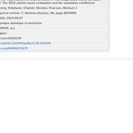
II. The 2012 atomic mass evaluation and the symmetry coefficient
riely, Stéphane; Chamel, Nicolas; Pearson, Michael J.
ysical review. C, Nuclear physics, 88, page (024308)
blié, 2013-08-07
ysique atomique et nucléaire
OPUS: ar.j
glais
n:issn:E226149
fo:doi/10.1103/PhysRevC.88.024308
fo:scp/84883472670