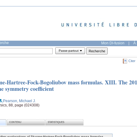
herche
Mon DI-fusion
|
À 
Passe-partout
Citer
me-Hartree-Fock-Bogoliubov mass formulas. XIII. The 20
he symmetry coefficient
;Pearson, Michael J.
ysics, 88, page (024308)
CONTENU
STATISTIQUES
rther explorations of Skyrme-Hartree-Fock-Bogoliubov mass formulas.