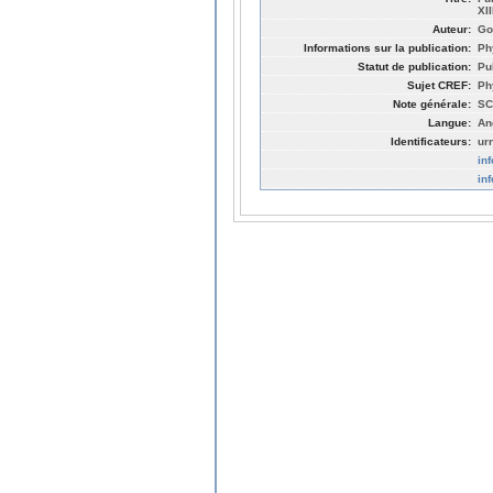
XI
Auteur:
Go
Informations sur la publication:
Ph
Statut de publication:
Pu
Sujet CREF:
Ph
Note générale:
SC
Langue:
An
Identificateurs:
ur
in
in