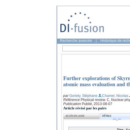
Recherche avancée
|
Historique de rec
Further explorations of Skyr
atomic mass evaluation and t
par
Goriely, Stéphane
;Chamel, Nicolas
Référence
Physical review. C, Nuclear ph
Publication
Publié, 2013-08-07
Article révisé par les pairs
ACCÈS EN LIGNE
DÉTAILS
Titre:
Fu