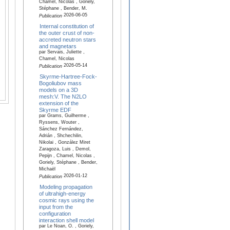
Chamel, Nicolas , Goriely,
Stéphane , Bender, M.
2026-06-05
Publication
Internal constitution of
the outer crust of non-
accreted neutron stars
and magnetars
par Servais, Juliette ,
Chamel, Nicolas
2026-05-14
Publication
Skyrme-Hartree-Fock-
Bogoliubov mass
models on a 3D
mesh:V. The N2LO
extension of the
Skyrme EDF
par Grams, Guilherme ,
Ryssens, Wouter ,
Sánchez Fernández,
Adrián , Shchechilin,
Nikolai , González Miret
Zaragoza, Luis , Demol,
Pepijn , Chamel, Nicolas ,
Goriely, Stéphane , Bender,
Michaël
2026-01-12
Publication
Modeling propagation
of ultrahigh-energy
cosmic rays using the
input from the
configuration
interaction shell model
par Le Noan, O. , Goriely,