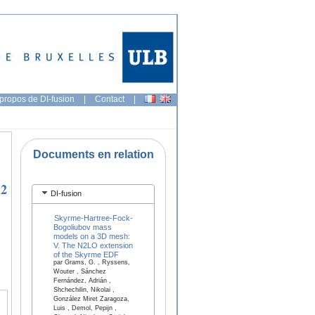
propos de DI-fusion
|
Contact
|
Documents en relation
12
DI-fusion
Skyrme-Hartree-Fock-
Bogoliubov mass
models on a 3D mesh:
V. The N2LO extension
of the Skyrme EDF
par Grams, G. , Ryssens,
Wouter , Sánchez
Fernández, Adrián ,
Shchechilin, Nikolai ,
González Miret Zaragoza,
Luis , Demol, Pepijn ,