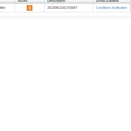
Accès
Description
Droits d'auteur
liée
20130812161703587
Conditions d'utilisation