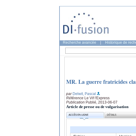
Recherche avancée
|
Historique de rec
MR. La guerre fratricides cl
par
Delwit, Pascal
Référence
Le Vif l'Express
Publication
Publié, 2013-06-07
Article de presse ou de vulgarisation
ACCÈS EN LIGNE
DÉTAILS