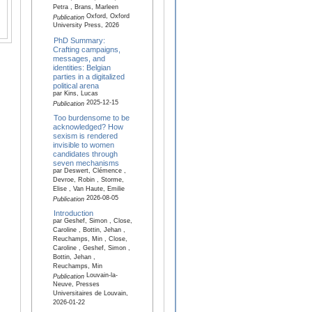
Petra , Brans, Marleen
Oxford, Oxford
Publication
University Press, 2026
PhD Summary:
Crafting campaigns,
messages, and
identities: Belgian
parties in a digitalized
political arena
par Kins, Lucas
2025-12-15
Publication
Too burdensome to be
acknowledged? How
sexism is rendered
invisible to women
candidates through
seven mechanisms
par Deswert, Clémence ,
Devroe, Robin , Storme,
Elise , Van Haute, Emilie
2026-08-05
Publication
Introduction
par Geshef, Simon , Close,
Caroline , Bottin, Jehan ,
Reuchamps, Min , Close,
Caroline , Geshef, Simon ,
Bottin, Jehan ,
Reuchamps, Min
Louvain-la-
Publication
Neuve, Presses
Universitaires de Louvain,
2026-01-22