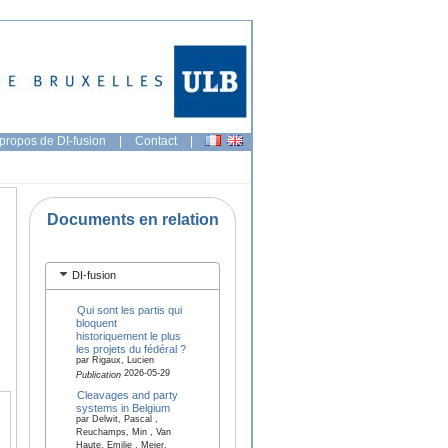
propos de DI-fusion
|
Contact
|
Documents en relation
DI-fusion
Qui sont les partis qui
bloquent
historiquement le plus
les projets du fédéral ?
par Rigaux, Lucien
2026-05-29
Publication
Cleavages and party
systems in Belgium
par Delwit, Pascal ,
Reuchamps, Min , Van
Haute, Emilie , Meier,