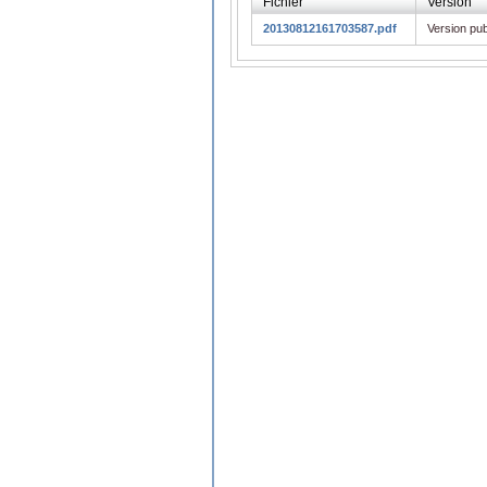
Fichier
Version
20130812161703587.pdf
Version pub