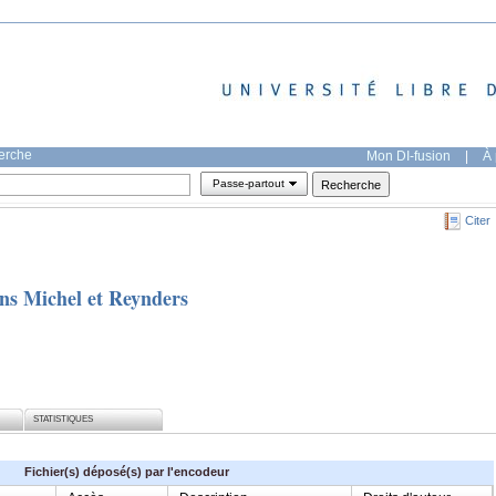
herche
Mon DI-fusion
|
À 
Passe-partout
Citer
ans Michel et Reynders
STATISTIQUES
Fichier(s) déposé(s) par l'encodeur