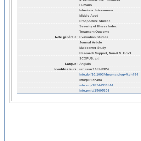
Humans
Infusions, Intravenous
Middle Aged
Prospective Studies
Severity of Illness Index
Treatment Outcome
Note générale:
Evaluation Studies
Journal Article
Multicenter Study
Research Support, Non-U.S. Gov't
SCOPUS: ar.j
Langue:
Anglais
Identificateurs:
urn:issn:1462-0324
info:doi/10.1093/rheumatology/keh494
info:pii/keh494
info:scp/18744394344
info:pmid/15695306