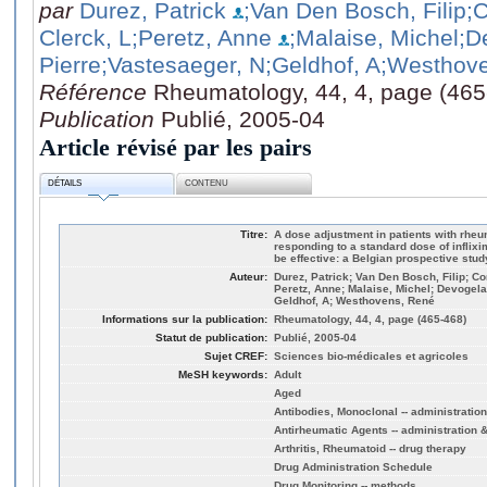
par
Durez, Patrick
;Van Den Bosch, Filip
;C
Clerck, L
;Peretz, Anne
;Malaise, Michel
;D
Pierre
;Vastesaeger, N
;Geldhof, A
;Westhov
Référence
Rheumatology, 44, 4, page (465
Publication
Publié, 2005-04
Article révisé par les pairs
DÉTAILS
CONTENU
Titre:
A dose adjustment in patients with rheum
responding to a standard dose of infli
be effective: a Belgian prospective stud
Auteur:
Durez, Patrick; Van Den Bosch, Filip; Cor
Peretz, Anne; Malaise, Michel; Devogela
Geldhof, A; Westhovens, René
Informations sur la publication:
Rheumatology, 44, 4, page (465-468)
Statut de publication:
Publié, 2005-04
Sujet CREF:
Sciences bio-médicales et agricoles
MeSH keywords:
Adult
Aged
Antibodies, Monoclonal -- administration
Antirheumatic Agents -- administration 
Arthritis, Rheumatoid -- drug therapy
Drug Administration Schedule
Drug Monitoring -- methods