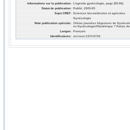
Informations sur la publication:
L'agenda gynécologie, page (55-56)
Statut de publication:
Publié, 2005-05
Sujet CREF:
Sciences bio-médicales et agricoles
Gynécologie
Note publication spéciale:
10ème journées liégeoises de Gynécologi
en Gynécologie/Obstétrique ? Palais de
Langue:
Français
Identificateurs:
urn:issn:1374-5743