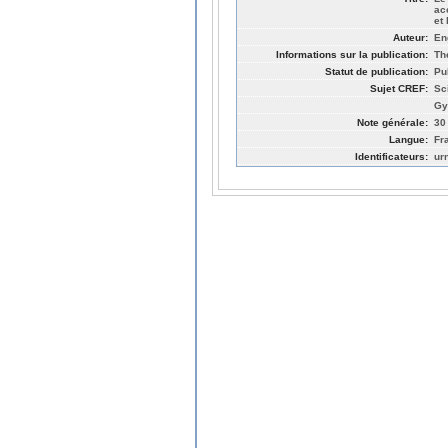
ac
et
Auteur:
En
Informations sur la publication:
Th
Statut de publication:
Pu
Sujet CREF:
Sc
Gy
Note générale:
30
Langue:
Fr
Identificateurs:
ur