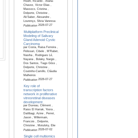
Hsieh, Ricardo , Arana-
Chavez, Victor Elias ,
Massoco, Cristina ,
Delporte, Christine ,
Ab’Saber, Alexandre ,
Lourenço, Silvia Vanessa
2026-07-27
Publication
Multiplatform Preclinical
Modeling of Salivary
Gland Adenoid Cystic
Carcinoma
par Costa, Raisa Ferreira ,
Pelissari, Cibele , M'Rabet,
Nasiha , Rodrigues Lé,
Nayana , Bolaky, Nargis ,
Dos Santos, Tiago Góss ,
Delporte, Christine ,
Coutinho-Camillo, Cláudia
Malheiros
2026-07-27
Publication
Key role of
transcription factors
network in proliferative
vitreoretinal diseases
development
par Duveau, Clément ,
Raiss El Harrak, Yosra ,
Datlibagi, Azine , Perret,
Jason , Willermain,
Francois , Delporte,
Christine , Motulsky, Elie
2026-07-02
Publication
Single cell multiomics