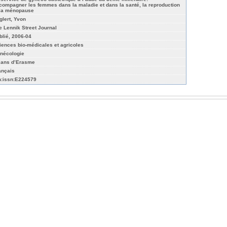
compagner les femmes dans la maladie et dans la santé, la reproduction
 la ménopause
glert, Yvon
e Lennik Street Journal
blié, 2006-04
iences bio-médicales et agricoles
nécologie
 ans d’Erasme
ançais
n:issn:E224579