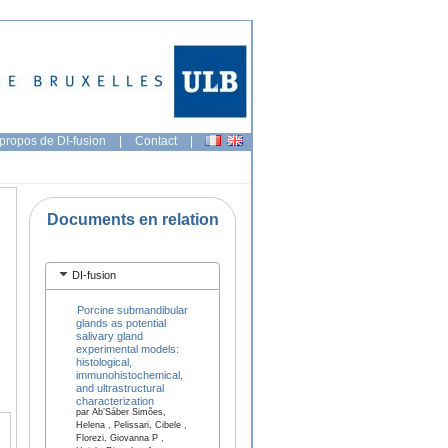
propos de DI-fusion
|
Contact
|
Documents en relation
DI-fusion
Porcine submandibular
glands as potential
salivary gland
experimental models:
histological,
immunohistochemical,
and ultrastructural
characterization
par Ab’Sáber Simões,
Helena , Pelissari, Cibele ,
Florezi, Giovanna P ,