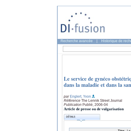
Recherche avancée
|
Historique de rec
Le service de gynéco obstétr
dans la maladie et dans la sa
par
Englert, Yvon
Référence
The Lennik Street Journal
Publication
Publié, 2006-04
Article de presse ou de vulgarisation
DÉTAILS
Titre:
Le