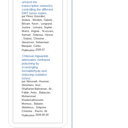
unravel the
transcription networks
controlling the different
EMT tumor states.
par Pérez González,
Andrea , Windels, Gabriel ,
Bévant, Kevin , Lengrand,
Justine , Lemaire, Sophie ,
Moers, Virginie , Scozzaro,
Samuel , Debroux, Ulysse
, Dubois, Christine ,
Vanuytven, Sebastiaan ,
Blanpain, Cédric
2026-07
Publication
Chitosan biguanide
attenuates methanol
poisoning by
scavenging
formaldehyde and
reducing oxidative
stress
par Alimoradi, Houman ,
Abrishami, Amir ,
Ghaffarian-Bahraman, Ali ,
Fallah, Anita , Babacian,
Mohammad ,
Khademalhosseini,
Morteza , Babaee,
Abdolreza , Delporte,
Christine , Razmi, Ali
2026-06-30
Publication