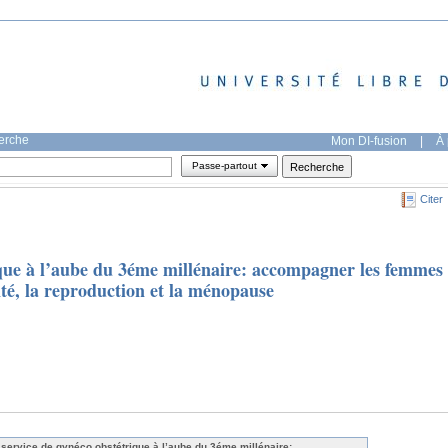
herche
Mon DI-fusion
|
À 
Passe-partout
Citer
ique à l’aube du 3éme millénaire: accompagner les femmes
nté, la reproduction et la ménopause
 service de gynéco obstétrique à l’aube du 3éme millénaire: