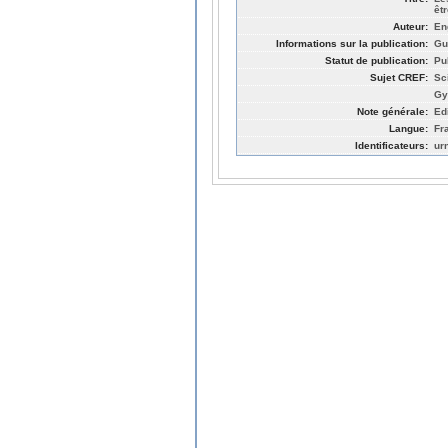
êtr
Auteur:
En
Informations sur la publication:
Gu
Statut de publication:
Pu
Sujet CREF:
Sc
Gy
Note générale:
Edi
Langue:
Fr
Identificateurs:
ur