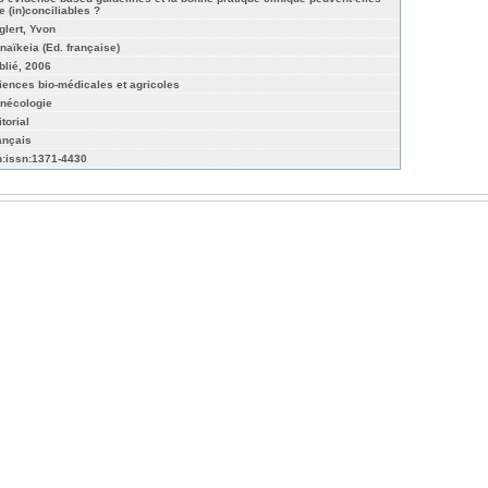
e (in)conciliables ?
glert, Yvon
naïkeia (Ed. française)
blié, 2006
iences bio-médicales et agricoles
nécologie
torial
ançais
n:issn:1371-4430