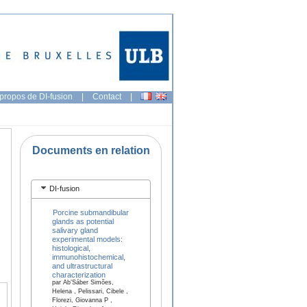
propos de DI-fusion
|
Contact
|
Documents en relation
DI-fusion
Porcine submandibular
glands as potential
salivary gland
experimental models:
histological,
immunohistochemical,
and ultrastructural
characterization
par Ab’Sáber Simões,
Helena , Pelissari, Cibele ,
Florezi, Giovanna P ,