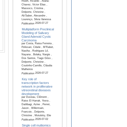
Hsieh, Ricardo , Arana-
Chavez, Victor Elias ,
Massoco, Cristina ,
Delporte, Christine ,
Ab’Saber, Alexandre ,
Lourenço, Silvia Vanessa
2026-07-27
Publication
Multiplatform Preclinical
Modeling of Salivary
Gland Adenoid Cystic
Carcinoma
par Costa, Raisa Ferreira ,
Pelissari, Cibele , M'Rabet,
Nasiha , Rodrigues Lé,
Nayana , Bolaky, Nargis ,
Dos Santos, Tiago Góss ,
Delporte, Christine ,
Coutinho-Camillo, Cláudia
Malheiros
2026-07-27
Publication
Key role of
transcription factors
network in proliferative
vitreoretinal diseases
development
par Duveau, Clément ,
Raiss El Harrak, Yosra ,
Datlibagi, Azine , Perret,
Jason , Willermain,
Francois , Delporte,
Christine , Motulsky, Elie
2026-07-02
Publication
Single cell multiomics