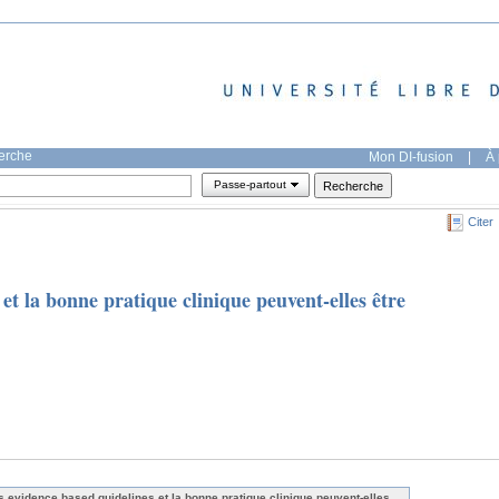
herche
Mon DI-fusion
|
À 
Passe-partout
Citer
et la bonne pratique clinique peuvent-elles être
s evidence based guidelines et la bonne pratique clinique peuvent-elles