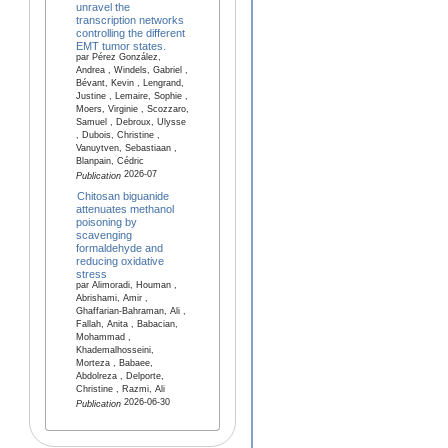
unravel the
transcription networks
controlling the different
EMT tumor states.
par Pérez González,
Andrea , Windels, Gabriel ,
Bévant, Kevin , Lengrand,
Justine , Lemaire, Sophie ,
Moers, Virginie , Scozzaro,
Samuel , Debroux, Ulysse
, Dubois, Christine ,
Vanuytven, Sebastiaan ,
Blanpain, Cédric
2026-07
Publication
Chitosan biguanide
attenuates methanol
poisoning by
scavenging
formaldehyde and
reducing oxidative
stress
par Alimoradi, Houman ,
Abrishami, Amir ,
Ghaffarian-Bahraman, Ali ,
Fallah, Anita , Babacian,
Mohammad ,
Khademalhosseini,
Morteza , Babaee,
Abdolreza , Delporte,
Christine , Razmi, Ali
2026-06-30
Publication