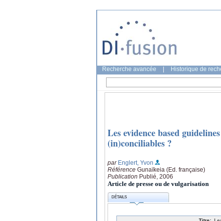
Recherche avancée
|
Historique de rec
Les evidence based guidelines 
(in)conciliables ?
par
Englert, Yvon
Référence
Gunaïkeia (Ed. française)
Publication
Publié, 2006
Article de presse ou de vulgarisation
DÉTAILS
Titre:
Le