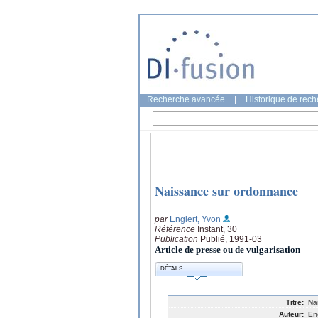
Recherche avancée
|
Historique de rec
Naissance sur ordonnance
par
Englert, Yvon
Référence
Instant, 30
Publication
Publié, 1991-03
Article de presse ou de vulgarisation
DÉTAILS
Titre:
Na
Auteur:
En