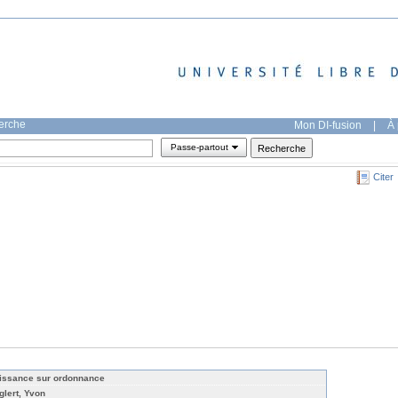
herche
Mon DI-fusion
|
À 
Passe-partout
Citer
issance sur ordonnance
glert, Yvon