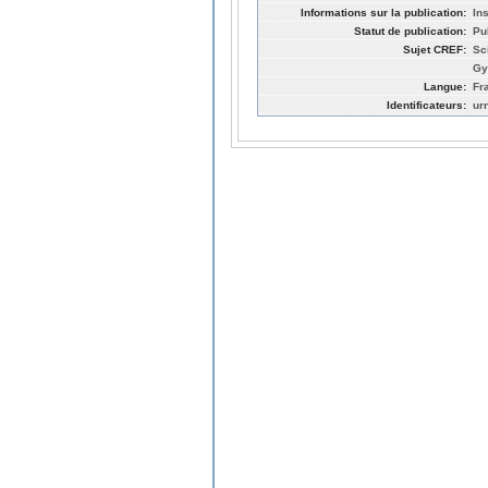
Informations sur la publication:
Ins
Statut de publication:
Pu
Sujet CREF:
Sc
Gy
Langue:
Fr
Identificateurs:
ur