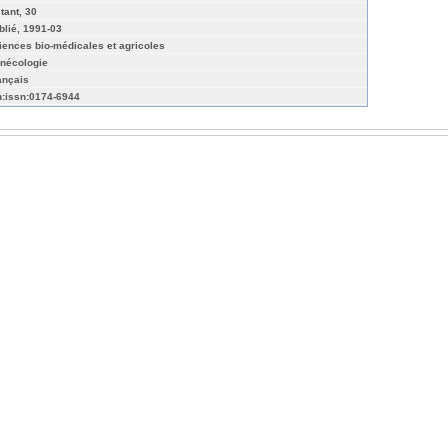
tant, 30
blié, 1991-03
iences bio-médicales et agricoles
nécologie
ançais
n:issn:0174-6944