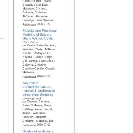
Hsieh, Ricardo , Arana-
Chavez, Victor Elias ,
Massoco, Cristina ,
Delporte, Christine ,
Ab’Saber, Alexandre ,
Lourenço, Silvia Vanessa
2026-07-27
Publication
Multiplatform Preclinical
Modeling of Salivary
Gland Adenoid Cystic
Carcinoma
par Costa, Raisa Ferreira ,
Pelissari, Cibele , M'Rabet,
Nasiha , Rodrigues Lé,
Nayana , Bolaky, Nargis ,
Dos Santos, Tiago Góss ,
Delporte, Christine ,
Coutinho-Camillo, Cláudia
Malheiros
2026-07-27
Publication
Key role of
transcription factors
network in proliferative
vitreoretinal diseases
development
par Duveau, Clément ,
Raiss El Harrak, Yosra ,
Datlibagi, Azine , Perret,
Jason , Willermain,
Francois , Delporte,
Christine , Motulsky, Elie
2026-07-02
Publication
Single cell multiomics