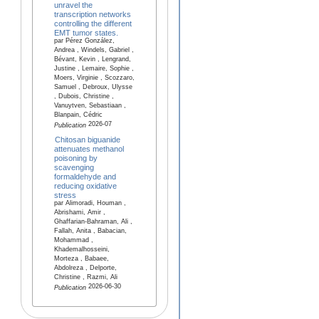
unravel the
transcription networks
controlling the different
EMT tumor states.
par Pérez González,
Andrea , Windels, Gabriel ,
Bévant, Kevin , Lengrand,
Justine , Lemaire, Sophie ,
Moers, Virginie , Scozzaro,
Samuel , Debroux, Ulysse
, Dubois, Christine ,
Vanuytven, Sebastiaan ,
Blanpain, Cédric
2026-07
Publication
Chitosan biguanide
attenuates methanol
poisoning by
scavenging
formaldehyde and
reducing oxidative
stress
par Alimoradi, Houman ,
Abrishami, Amir ,
Ghaffarian-Bahraman, Ali ,
Fallah, Anita , Babacian,
Mohammad ,
Khademalhosseini,
Morteza , Babaee,
Abdolreza , Delporte,
Christine , Razmi, Ali
2026-06-30
Publication