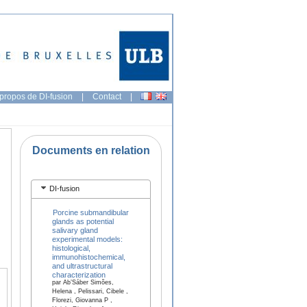
propos de DI-fusion
|
Contact
|
Documents en relation
DI-fusion
Porcine submandibular
glands as potential
salivary gland
experimental models:
histological,
immunohistochemical,
and ultrastructural
characterization
par Ab’Sáber Simões,
Helena , Pelissari, Cibele ,
Florezi, Giovanna P ,