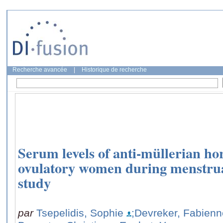
Recherche avancée
|
Historique de recherche
Serum levels of anti-müllerian h
ovulatory women during menstrual
study
par
Tsepelidis, Sophie
;Devreker, Fabienn