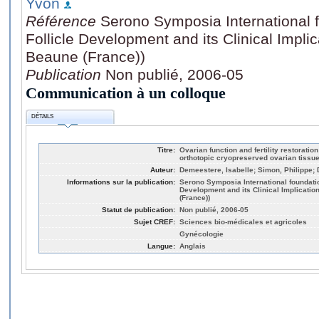
Yvon
Référence
Serono Symposia International f
Follicle Development and its Clinical Impl
Beaune (France))
Publication
Non publié, 2006-05
Communication à un colloque
DÉTAILS
Titre:
Ovarian function and fertility restorati
orthotopic cryopreserved ovarian tissue
Auteur:
Demeestere, Isabelle; Simon, Philippe; 
Informations sur la publication:
Serono Symposia International foundatio
Development and its Clinical Implicati
(France))
Statut de publication:
Non publié, 2006-05
Sujet CREF:
Sciences bio-médicales et agricoles
Gynécologie
Langue:
Anglais