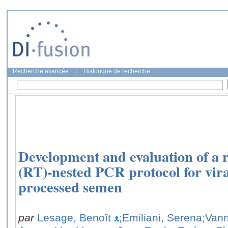
Recherche avancée
|
Historique de recherche
Development and evaluation of a r
(RT)-nested PCR protocol for vira
processed semen
par
Lesage, Benoît
;Emiliani, Serena
;Van