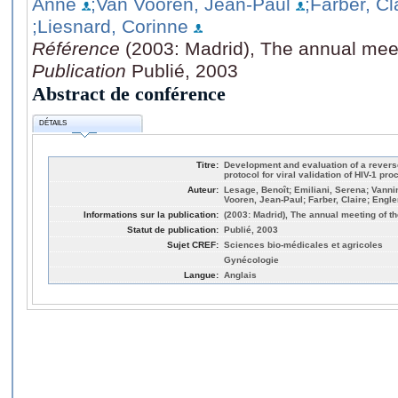
Anne
;Van Vooren, Jean-Paul
;Farber, Cl
;Liesnard, Corinne
Référence
(2003: Madrid), The annual me
Publication
Publié, 2003
Abstract de conférence
DÉTAILS
Titre:
Development and evaluation of a revers
protocol for viral validation of HIV-1 p
Auteur:
Lesage, Benoît; Emiliani, Serena; Vann
Vooren, Jean-Paul; Farber, Claire; Engle
Informations sur la publication:
(2003: Madrid), The annual meeting of 
Statut de publication:
Publié, 2003
Sujet CREF:
Sciences bio-médicales et agricoles
Gynécologie
Langue:
Anglais