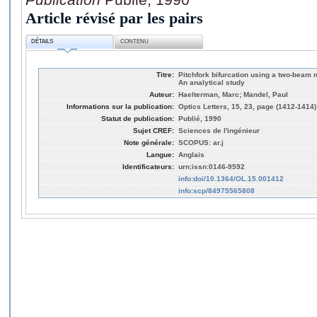
Article révisé par les pairs
DÉTAILS
CONTENU
Titre:
Pitchfork bifurcation using a two-beam n
An analytical study
Auteur:
Haelterman, Marc; Mandel, Paul
Informations sur la publication:
Optics Letters, 15, 23, page (1412-1414)
Statut de publication:
Publié, 1990
Sujet CREF:
Sciences de l'ingénieur
Note générale:
SCOPUS: ar.j
Langue:
Anglais
Identificateurs:
urn:issn:0146-9592
info:doi/10.1364/OL.15.001412
info:scp/84975565808