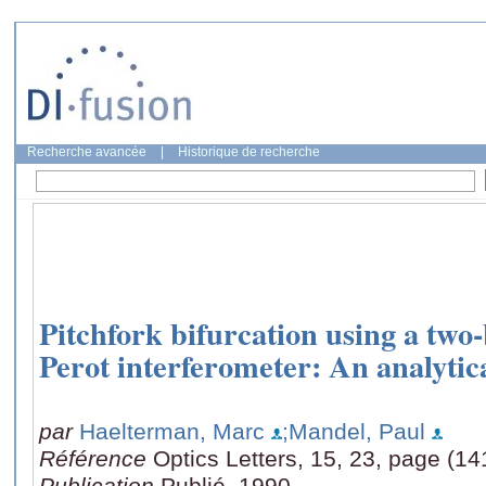
Recherche avancée
|
Historique de recherche
Pitchfork bifurcation using a tw
Perot interferometer: An analytic
par
Haelterman, Marc
;Mandel, Paul
Référence
Optics Letters, 15, 23, page (1
Publication
Publié, 1990