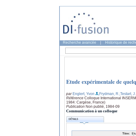
Recherche avancée
|
Historique de rec
Etude expérimentale de quelq
par
Englert, Yvon
;Frydman, R.
;Testart, J.
Référence
Colloque International INSERM 
1984: Cargèse, France)
Publication
Non publié, 1984-09
Communication à un colloque
DÉTAILS
Titre:
Et