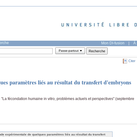
herche
Mon DI-fusion
|
À 
Passe-partout
Citer
ues paramètres liés au résultat du transfert d'embryons
"La fécondation humaine in vitro, problèmes actuels et perspectives" (septembre
ude expérimentale de quelques paramètres liés au résultat du transfert