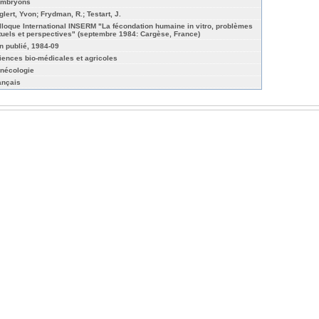
embryons
glert, Yvon; Frydman, R.; Testart, J.
lloque International INSERM "La fécondation humaine in vitro, problèmes
tuels et perspectives" (septembre 1984: Cargèse, France)
n publié, 1984-09
iences bio-médicales et agricoles
nécologie
ançais