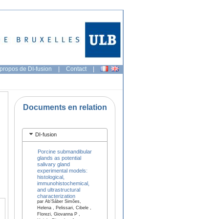
propos de DI-fusion
|
Contact
|
Documents en relation
DI-fusion
Porcine submandibular
glands as potential
salivary gland
experimental models:
histological,
immunohistochemical,
and ultrastructural
characterization
par Ab’Sáber Simões,
Helena , Pelissari, Cibele ,
Florezi, Giovanna P ,