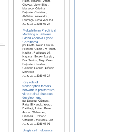
Hsieh, Ricardo , Arana-
Chavez, Victor Elias ,
Massoco, Cristina ,
Delporte, Christine ,
Ab’Saber, Alexandre ,
Lourenço, Silvia Vanessa
2026-07-27
Publication
Multiplatform Preclinical
Modeling of Salivary
Gland Adenoid Cystic
Carcinoma
par Costa, Raisa Ferreira ,
Pelissari, Cibele , M'Rabet,
Nasiha , Rodrigues Lé,
Nayana , Bolaky, Nargis ,
Dos Santos, Tiago Góss ,
Delporte, Christine ,
Coutinho-Camillo, Cláudia
Malheiros
2026-07-27
Publication
Key role of
transcription factors
network in proliferative
vitreoretinal diseases
development
par Duveau, Clément ,
Raiss El Harrak, Yosra ,
Datlibagi, Azine , Perret,
Jason , Willermain,
Francois , Delporte,
Christine , Motulsky, Elie
2026-07-02
Publication
Single cell multiomics