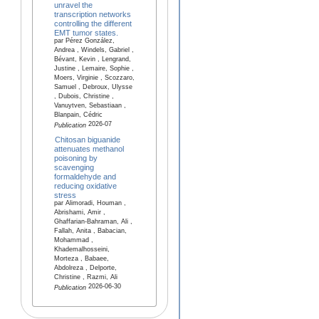
unravel the
transcription networks
controlling the different
EMT tumor states.
par Pérez González,
Andrea , Windels, Gabriel ,
Bévant, Kevin , Lengrand,
Justine , Lemaire, Sophie ,
Moers, Virginie , Scozzaro,
Samuel , Debroux, Ulysse
, Dubois, Christine ,
Vanuytven, Sebastiaan ,
Blanpain, Cédric
2026-07
Publication
Chitosan biguanide
attenuates methanol
poisoning by
scavenging
formaldehyde and
reducing oxidative
stress
par Alimoradi, Houman ,
Abrishami, Amir ,
Ghaffarian-Bahraman, Ali ,
Fallah, Anita , Babacian,
Mohammad ,
Khademalhosseini,
Morteza , Babaee,
Abdolreza , Delporte,
Christine , Razmi, Ali
2026-06-30
Publication