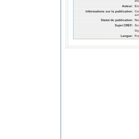
d'
Auteur:
En
Informations sur la publication:
Co
ac
Statut de publication:
No
Sujet CREF:
Sc
Gy
Langue:
Fr