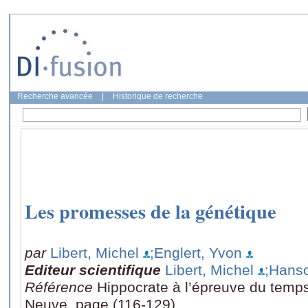
Recherche avancée
|
Historique de recherche
Les promesses de la génétique
par
Libert, Michel
;Englert, Yvon
Editeur scientifique
Libert, Michel
;Hanso
Référence
Hippocrate à l’épreuve du temp
Neuve, page (116-129)