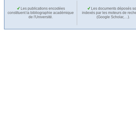
Les publications encodées
Les documents déposés so
constituent la bibliographie académique
indexés par les moteurs de rech
de l'Université.
(Google Scholar,…).