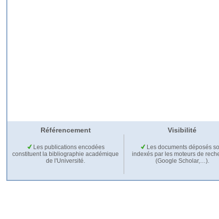
Référencement
Visibilité
Les publications encodées
Les documents déposés so
constituent la bibliographie académique
indexés par les moteurs de rech
de l'Université.
(Google Scholar,…).