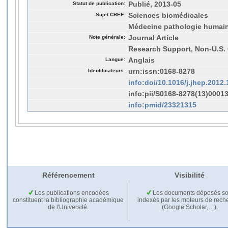
Statut de publication:
Publié, 2013-05
Sujet CREF:
Sciences biomédicales
Médecine pathologie humai
Note générale:
Journal Article
Research Support, Non-U.S. 
Langue:
Anglais
Identificateurs:
urn:issn:0168-8278
info:doi/10.1016/j.jhep.2012.
info:pii/S0168-8278(13)00013
info:pmid/23321315
Référencement
Visibilité
Les publications encodées
Les documents déposés so
constituent la bibliographie académique
indexés par les moteurs de rech
de l'Université.
(Google Scholar,…).