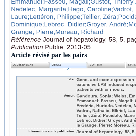
Emmanuel
;Fasseu, Magali
;Gustot, Thierry
Nedelec, Margarita
;Hego, Caroline
;Vadrot,
Laure
;Lettéron, Philippe
;Tellier, Zéra
;Pocid
Dominique
;Lebrec, Didier
;Groyer, André
;Mo
Grange, Pierre
;Moreau, Richard
Référence
Journal of hepatology, 58, 5, p
Publication
Publié, 2013-05
Article révisé par les pairs
ACCÈS EN LIGNE
DÉTAILS
CONTENU
STATI
Titre:
Gene- and exon-expression p
extensive LPS-induced respo
patients with cirrhosis.
Auteur:
Gandoura, Sonia; Weiss, Emm
Emmanuel; Fasseu, Magali; G
Frédéric; Hurtado-Nedelec, M
Vadrot, Nathalie; Elkrief, Lau
Tellier, Zéra; Pocidalo, Mari
Lebrec, Didier; Groyer, Andr
la Grange, Pierre; Moreau, R
Informations sur la publication:
Journal of hepatology, 58, 5