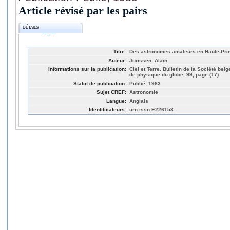
Article révisé par les pairs
DÉTAILS
Titre:
Des astronomes amateurs en Haute-Pro
Auteur:
Jorissen, Alain
Informations sur la publication:
Ciel et Terre. Bulletin de la Société bel
de physique du globe, 99, page (17)
Statut de publication:
Publié, 1983
Sujet CREF:
Astronomie
Langue:
Anglais
Identificateurs:
urn:issn:E226153