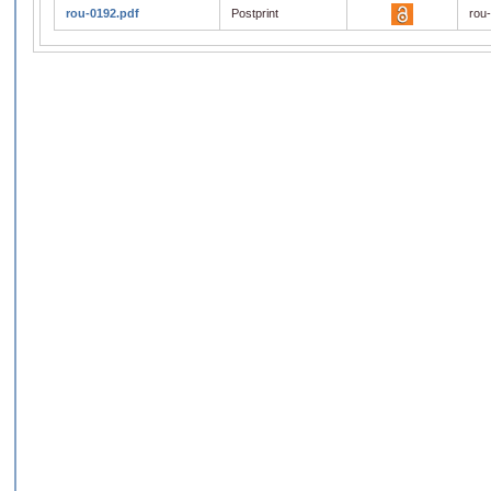
rou-0192.pdf
Postprint
rou