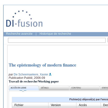
Recherche avancée
|
Historique de recherche
The epistemology of modern finance
par
De Scheemaekere, Xavier
Publication
Publié, 2006-09
Travail de recherche/Working paper
ACCÈS EN LIGNE
DÉTAILS
CONTENU
STATI
Fichier(s) déposé(s) par l'enc
Fichier
Version
Accès
Des