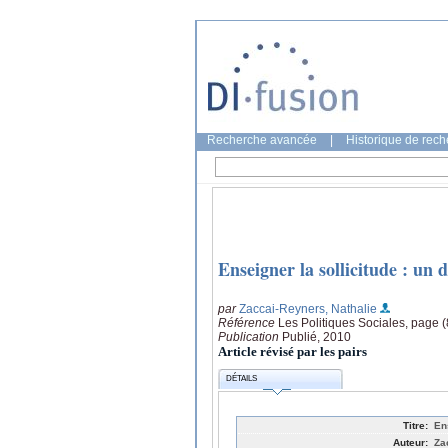
Recherche avancée
|
Historique de rec
Enseigner la sollicitude : un 
par
Zaccai-Reyners, Nathalie
Référence
Les Politiques Sociales, page 
Publication
Publié, 2010
Article révisé par les pairs
DÉTAILS
Titre:
En
Auteur:
Za