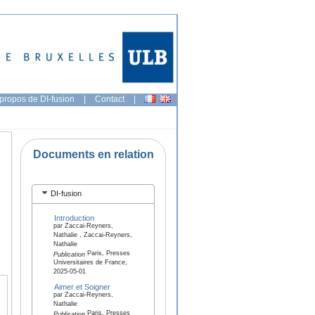
propos de DI-fusion
|
Contact
|
Documents en relation
DI-fusion
Introduction
par Zaccai-Reyners,
Nathalie , Zaccai-Reyners,
Nathalie
Paris, Presses
Publication
Universitaires de France,
2025-05-01
Aimer et Soigner
par Zaccai-Reyners,
Nathalie
Paris, Presses
Publication