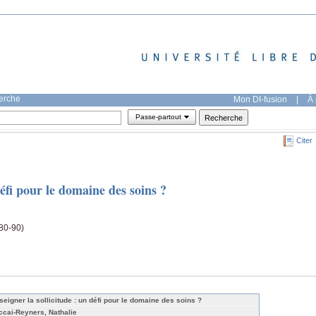
herche
Mon DI-fusion
|
À 
Passe-partout
Citer
défi pour le domaine des soins ?
(80-90)
seigner la sollicitude : un défi pour le domaine des soins ?
ccai-Reyners, Nathalie