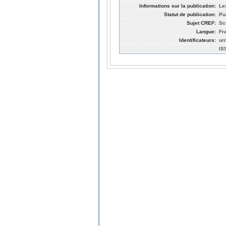
Informations sur la publication:
Le
Statut de publication:
Pu
Sujet CREF:
Sc
Langue:
Fr
Identificateurs:
ur
IS