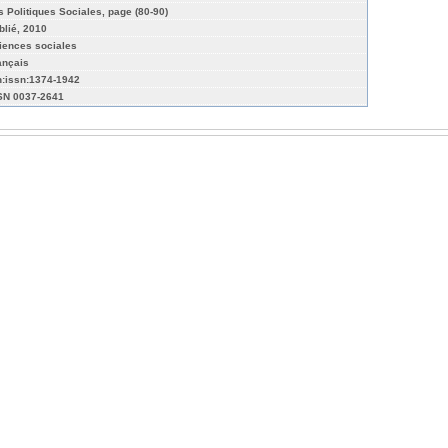
s Politiques Sociales, page (80-90)
blié, 2010
iences sociales
ançais
n:issn:1374-1942
SN 0037-2641