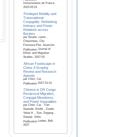
Universitaires de France,
2025-05-01
Privileged Mobility and
Transnational
Conjugality: Rethinking
Intimacy and Power
Relations across
Borders
par Sizaire, Laure ,
Chaveneau, Clio ,
Fresnoza-Flot, Asuncion
Journal of
Publication
Ethnic and Migration
Studies, 2027-03
African Foodscape in
China: A Scoping
Review and Research
Agenda
par Chen, Cai
2027-01-01
Publication
Chinese in DR Congo:
Reciprocal Migration,
Conjugal Mixedness,
and Power Inequalities
par Chen, Cai , Tran
Sautede, Emilie , Zoubir,
Yahia H. , Sun, Degang ,
Gaspar, Sofia
Leiden, Brill,
Publication
2027