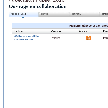
Ouvrage en collaboration
ACCÈS EN LIGNE
DÉTAILS
CONTENU
STATI
Fichier(s) déposé(s) par l'enc
Fichier
Version
Accès
Des
08-RenwickandPilet-
Preprint
Intr
Chap01-v2.pdf