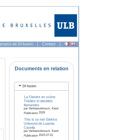
propos de DI-fusion
|
Contact
|
Documents en relation
DI-fusion
La Flandre en scène.
Théâtre et identités
flamandes
par Vanhaesebrouck, Karel
2026
Publication
This is so me! Elektra
Unbound de Luanda
Casella
par Vanhaesebrouck, Karel
2025-07-01
Publication