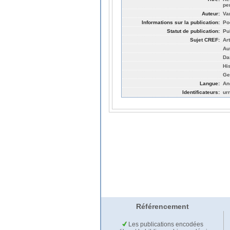
pe
Auteur:
Va
Informations sur la publication:
Po
Statut de publication:
Pu
Sujet CREF:
Ar
Au
Da
His
Ge
Langue:
An
Identificateurs:
ur
Référencement
Les publications encodées