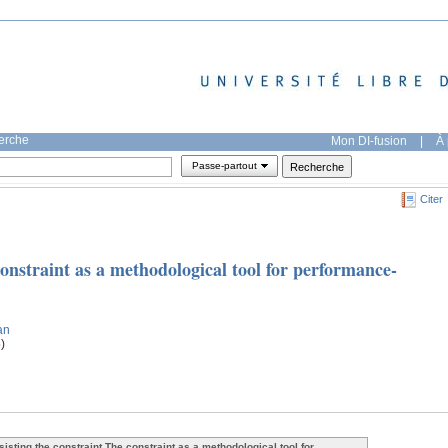
herche
Mon DI-fusion
|
À 
Passe-partout
Citer
constraint as a methodological tool for performance-
ian
)
sisting the constraint The constraint as a methodological tool for