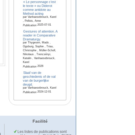
« Le personnage c’est
le texte » ou Diderot
comme antidote au
Method acting
par Vanhaesebrouck, Karel
, Pellois, Anne
2025-07-01
Publication
Gestures of attention. A
reader in Comparative
Dramaturgy.
par Thygesen, Mads ,
Ogsburg, Sophie , Triau,
Christophe , Müller-Scholl,
Nikolaus , Trencsényi,
Katalin , Vanhaesebrouck,
Karel
2026
Publication
Slaaf van de
geschiedenis of de val
van de burgerlijke
deugd.
par Vanhaesebrouck, Karel
2024-12-01
Publication
Facilité
Les listes de publications sont
u