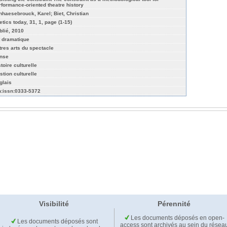
rformance-oriented theatre history
nhaesebrouck, Karel; Biet, Christian
etics today, 31, 1, page (1-15)
blié, 2010
t dramatique
tres arts du spectacle
nse
toire culturelle
stion culturelle
glais
n:issn:0333-5372
Visibilité
Pérennité
Les documents déposés en open-
Les documents déposés sont
access sont archivés au sein du résea