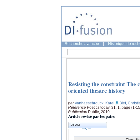
Recherche avancée
|
Historique de rec
Resisting the constraint The 
oriented theatre history
par
Vanhaesebrouck, Karel
;Biet, Christ
Référence
Poetics today, 31, 1, page (1-15
Publication
Publié, 2010
Article révisé par les pairs
DÉTAILS
Titre:
Re