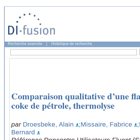
Recherche avancée
|
Historique de recherche
Comparaison qualitative d’une f
coke de pétrole, thermolyse
par
Droesbeke, Alain
;Missaire, Fabrice
;
Bernard
Référence
Rencontre Utilisateurs Fluent (